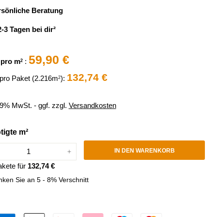
sönliche Beratung
2-3 Tagen bei dir²
59,90 €
 pro m
:
2
ler
132,74 €
 pro Paket (2.216m
):
2
19% MwSt. - ggf. zzgl.
Versandkosten
tigte m²
IN DEN WARENKORB
+
kete für
132,74 €
ken Sie an 5 - 8% Verschnitt