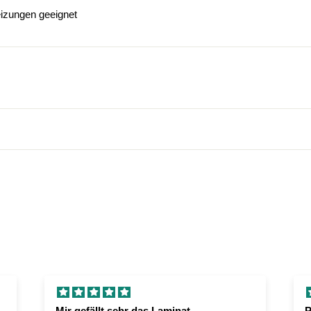
ngen geeignet
Mir gefällt sehr das Laminat
P