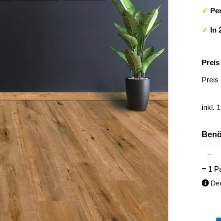
✓
Per
✓
In 
Preis
Norma
Preis
Preis
inkl. 
Benö
−
=
1
Pa
Den