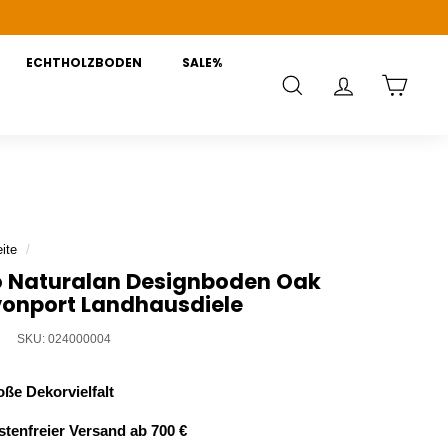
ECHTHOLZBODEN
SALE%
SUCHE
KONTO
WAREN
ite
/
o Naturalan Designboden Oak
onport Landhausdiele
SKU:
024000004
ße Dekorvielfalt
tenfreier Versand ab 700 €