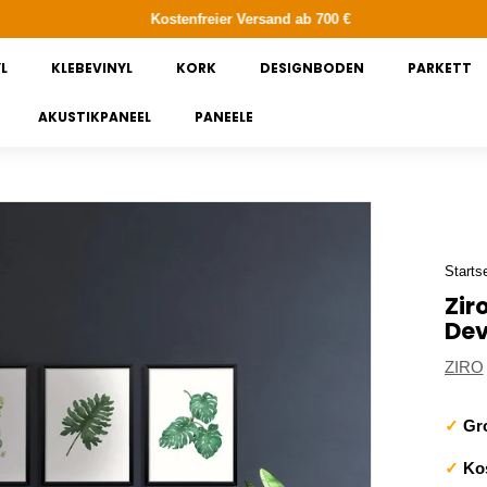
Kostenfreier Versand ab 700 €
L
KLEBEVINYL
KORK
DESIGNBODEN
PARKETT
AKUSTIKPANEEL
PANEELE
Startse
Zir
Dev
ZIRO
✓
Gro
✓
Kos