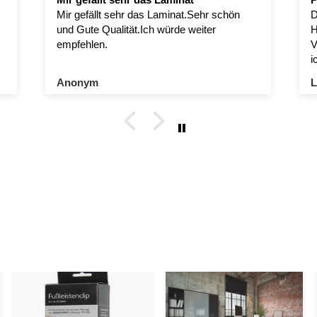
Mir gefällt sehr das Laminat.Sehr schön
D
und Gute Qualität.Ich würde weiter
H
empfehlen.
V
i
F
Anonym
L
s
M
s
b
R
i