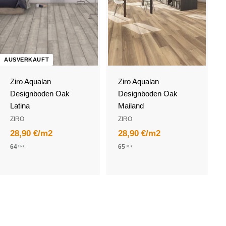
I
N
D
E
N
W
A
AUSVERKAUFT
R
E
Ziro Aqualan
Ziro Aqualan
N
K
Designboden Oak
Designboden Oak
O
Latina
Mailand
R
B
ZIRO
ZIRO
28,90 €/m2
28,90 €/m2
6
6
64
65
16 €
31 €
4
5
,
,
1
3
6
1
€
€